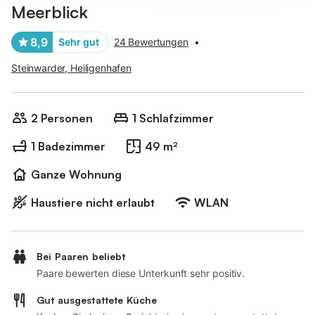
Meerblick
8,9
Sehr gut
24 Bewertungen
•
Steinwarder, Heiligenhafen
2 Personen
1 Schlafzimmer
1 Badezimmer
49 m²
Ganze Wohnung
Haustiere nicht erlaubt
WLAN
Bei Paaren beliebt
Paare bewerten diese Unterkunft sehr positiv.
Gut ausgestattete Küche