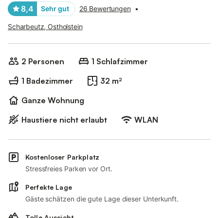
8,4
Sehr gut
26 Bewertungen
•
Scharbeutz, Ostholstein
2 Personen
1 Schlafzimmer
1 Badezimmer
32 m²
Ganze Wohnung
Haustiere nicht erlaubt
WLAN
Kostenloser Parkplatz
Stressfreies Parken vor Ort.
Perfekte Lage
Gäste schätzen die gute Lage dieser Unterkunft.
Tolle Aussicht