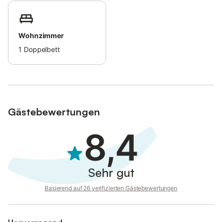
Strandpromenade, mit vielen einladenden Lokalitäten und einem
wunderschönen Meerblick.
Die PKW-Stellplatz-Nutzung in der Tiefgarage ist inklusive
Wohnzimmer
(Zufahrt über Hansastraße), sofern dort ein Stellplatz frei ist.
1
Doppelbett
Anderenfalls ist die Nutzung eines öffentlichen Parkplatzes
gegen Gebühr möglich.
Eine Waschmaschine mit Münzeinwurf ist im Haus vorhanden.
In diesem Appartement sind Rauchen und Tierhaltung nicht
erlaubt, wir bitten um Ihr Verständnis.
Gästebewertungen
8,4
Sehr gut
Basierend auf 26 verifizierten Gästebewertungen