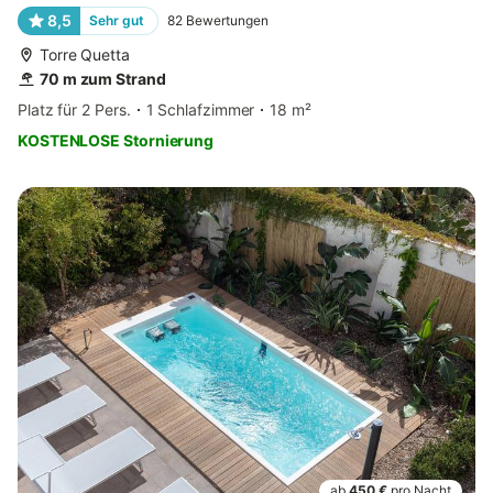
8,5
Sehr gut
82
Bewertungen
Torre Quetta
70 m zum Strand
Platz für 2 Pers.
1 Schlafzimmer
18 m²
KOSTENLOSE Stornierung
ab
450 €
pro Nacht