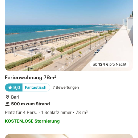
ab
124 €
pro Nacht
Ferienwohnung 78m²
9,0
Fantastisch
7
Bewertungen
Bari
500 m zum Strand
Platz für 4 Pers.
1 Schlafzimmer
78 m²
KOSTENLOSE Stornierung