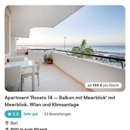
ab
155 €
pro Nacht
Apartment 'Rosato 14 – Balkon mit Meerblick' mit
Meerblick, Wlan und Klimaanlage
8,8
Sehr gut
32
Bewertungen
Bari
600 m zum Strand