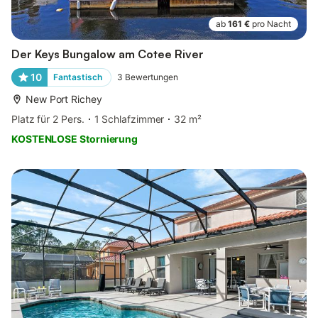
ab
161 €
pro Nacht
Der Keys Bungalow am Cotee River
10
Fantastisch
3
Bewertungen
New Port Richey
Platz für 2 Pers.
1 Schlafzimmer
32 m²
KOSTENLOSE Stornierung