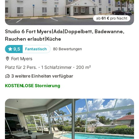
ab
61 €
pro Nacht
Studio 6 Fort Myers|Ada|Doppelbett, Badewanne,
Rauchen erlaubt|Küche
9,5
Fantastisch
80
Bewertungen
Fort Myers
Platz für 2 Pers.
1 Schlafzimmer
200 m²
3 weitere Einheiten verfügbar
KOSTENLOSE Stornierung