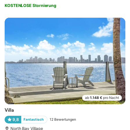
KOSTENLOSE Stornierung
ab
1.148 €
pro Nacht
Villa
9,8
Fantastisch
12
Bewertungen
North Bay Village