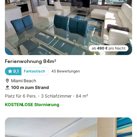
ab
490 €
pro Nacht
Ferienwohnung 84m²
9,1
Fantastisch
45
Bewertungen
Miami Beach
100 m zum Strand
Platz für 6 Pers.
3 Schlafzimmer
84 m²
KOSTENLOSE Stornierung