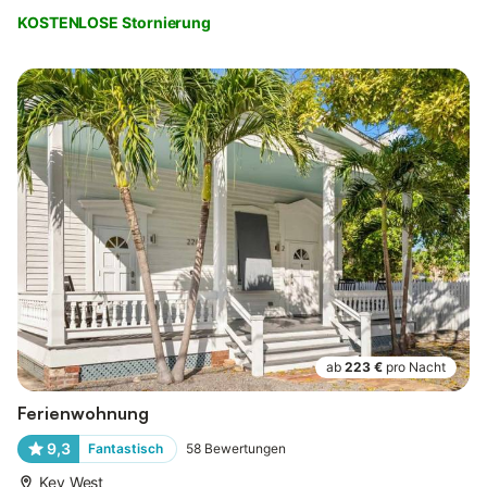
KOSTENLOSE Stornierung
ab
223 €
pro Nacht
Ferienwohnung
9,3
Fantastisch
58
Bewertungen
Key West