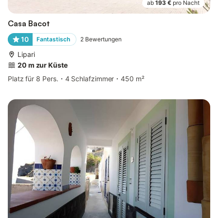
ab
193 €
pro Nacht
Casa Bacot
10
Fantastisch
2
Bewertungen
Lipari
20 m zur Küste
Platz für 8 Pers.
4 Schlafzimmer
450 m²