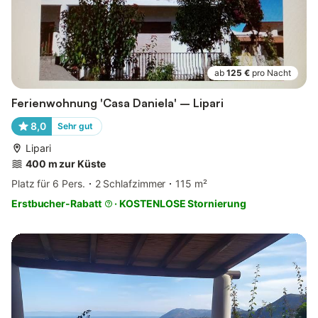
ab
125 €
pro Nacht
Ferienwohnung 'Casa Daniela' – Lipari
8,0
Sehr gut
Lipari
400 m zur Küste
Platz für 6 Pers.
2 Schlafzimmer
115 m²
Erstbucher-Rabatt
·
KOSTENLOSE Stornierung