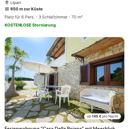
Lipari
650 m zur Küste
Platz für 6 Pers.
3 Schlafzimmer
70 m²
KOSTENLOSE Stornierung
ab
145 €
pro Nacht
Ferienwohnung "Casa Della Poiana" mit Meerblick,