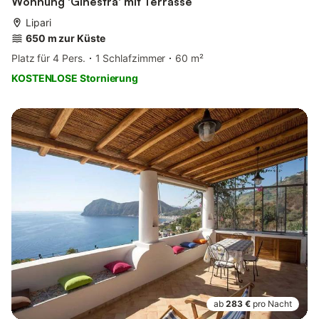
Wohnung 'Ginestra' mit Terrasse
Lipari
650 m zur Küste
Platz für 4 Pers.
1 Schlafzimmer
60 m²
KOSTENLOSE Stornierung
ab
283 €
pro Nacht