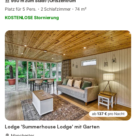
950 m zum Stadt-/Ortszentrum
Platz für 5 Pers.
2 Schlafzimmer
74 m²
KOSTENLOSE Stornierung
ab
137 €
pro Nacht
Lodge 'Summerhouse Lodge' mit Garten
Manchester