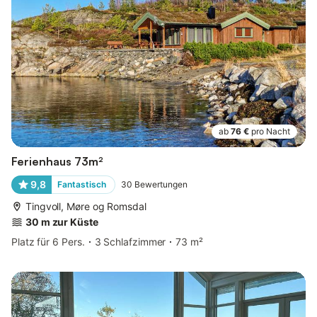
ab
76 €
pro Nacht
Ferienhaus 73m²
9,8
Fantastisch
30
Bewertungen
Tingvoll, Møre og Romsdal
30 m zur Küste
Platz für 6 Pers.
3 Schlafzimmer
73 m²