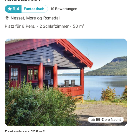
9,4
Fantastisch
19
Bewertungen
Nesset, Møre og Romsdal
Platz für 6 Pers.
2 Schlafzimmer
50 m²
ab
55 €
pro Nacht
Ferienhaus 125m²