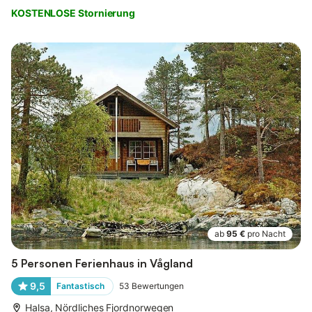
KOSTENLOSE Stornierung
ab
95 €
pro Nacht
5 Personen Ferienhaus in Vågland
9,5
Fantastisch
53
Bewertungen
Halsa, Nördliches Fjordnorwegen