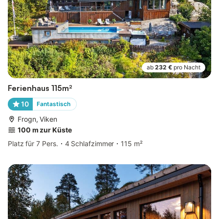
ab
232 €
pro Nacht
Ferienhaus 115m²
10
Fantastisch
Frogn, Viken
100 m zur Küste
Platz für 7 Pers.
4 Schlafzimmer
115 m²