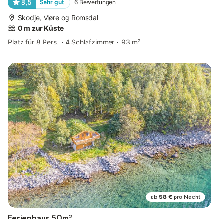
8,5
Sehr gut
6
Bewertungen
Skodje, Møre og Romsdal
0 m zur Küste
Platz für 8 Pers.
4 Schlafzimmer
93 m²
ab
58 €
pro Nacht
Ferienhaus 50m²