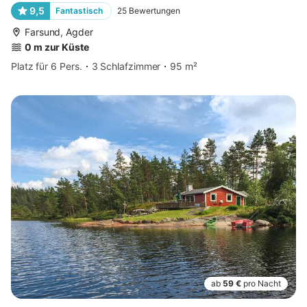
9,5
Fantastisch
25
Bewertungen
Farsund, Agder
0 m zur Küste
Platz für 6 Pers.
3 Schlafzimmer
95 m²
ab
59 €
pro Nacht