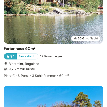
ab
60 €
pro Nacht
Ferienhaus 60m²
9,1
Fantastisch
12
Bewertungen
Bjerkreim, Rogaland
9,7 km zur Küste
Platz für 6 Pers.
3 Schlafzimmer
60 m²