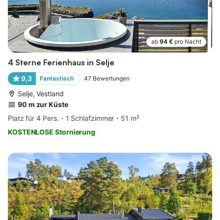
ab
94 €
pro Nacht
4 Sterne Ferienhaus in Selje
9,3
Fantastisch
47
Bewertungen
Selje, Vestland
90 m zur Küste
Platz für 4 Pers.
1 Schlafzimmer
51 m²
KOSTENLOSE Stornierung