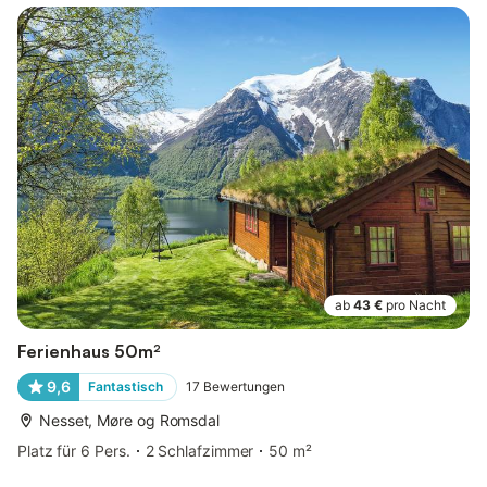
ab
43 €
pro Nacht
Ferienhaus 50m²
9,6
Fantastisch
17
Bewertungen
Nesset, Møre og Romsdal
Platz für 6 Pers.
2 Schlafzimmer
50 m²