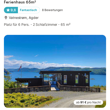
Ferienhaus 65m²
9,6
Fantastisch
8
Bewertungen
Vatnestrøm, Agder
Platz für 6 Pers.
2 Schlafzimmer
65 m²
ab
91 €
pro Nacht