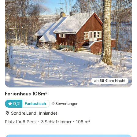
ab
58 €
pro Nacht
Ferienhaus 108m²
9,2
Fantastisch
9
Bewertungen
Søndre Land, Innlandet
Platz für 6 Pers.
3 Schlafzimmer
108 m²