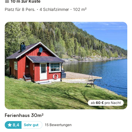
10 m zur Küste
Platz für 8 Pers.
4 Schlafzimmer
102 m²
ab
60 €
pro Nacht
Ferienhaus 30m²
8,4
Sehr gut
15
Bewertungen