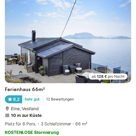
ab
128 €
pro Nacht
Ferienhaus 66m²
8,2
Sehr gut
12
Bewertungen
Etne, Vestland
10 m zur Küste
Platz für 6 Pers.
3 Schlafzimmer
66 m²
KOSTENLOSE Stornierung