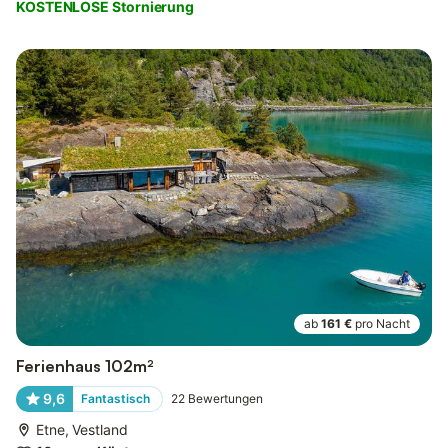
KOSTENLOSE Stornierung
ab
161 €
pro Nacht
Ferienhaus 102m²
9,6
Fantastisch
22
Bewertungen
Etne, Vestland