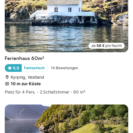
ab
58 €
pro Nacht
Ferienhaus 60m²
9,6
Fantastisch
14
Bewertungen
Kyrping, Vestland
10 m zur Küste
Platz für 4 Pers.
2 Schlafzimmer
60 m²