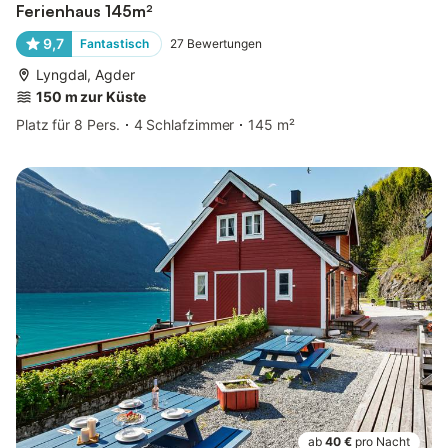
Ferienhaus 145m²
9,7
Fantastisch
27
Bewertungen
Lyngdal, Agder
150 m zur Küste
Platz für 8 Pers.
4 Schlafzimmer
145 m²
ab
40 €
pro Nacht