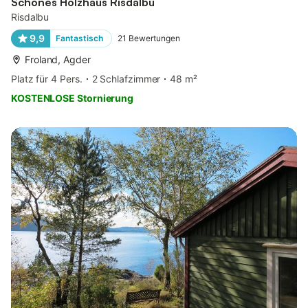
Schönes Holzhaus Risdalbu
Risdalbu
9,9
Fantastisch
21
Bewertungen
Froland, Agder
Platz für 4 Pers.
2 Schlafzimmer
48 m²
KOSTENLOSE Stornierung