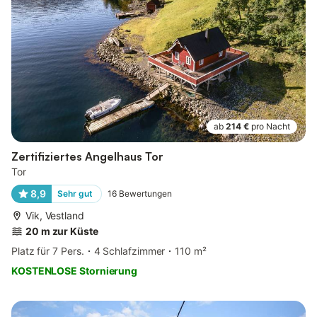
ab
214 €
pro Nacht
Zertifiziertes Angelhaus Tor
Tor
8,9
Sehr gut
16
Bewertungen
Vik, Vestland
20 m zur Küste
Platz für 7 Pers.
4 Schlafzimmer
110 m²
KOSTENLOSE Stornierung