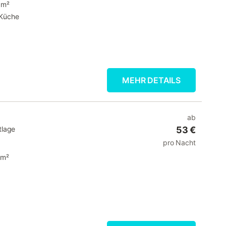
 m²
Küche
MEHR DETAILS
ab
tlage
53 €
pro Nacht
 m²