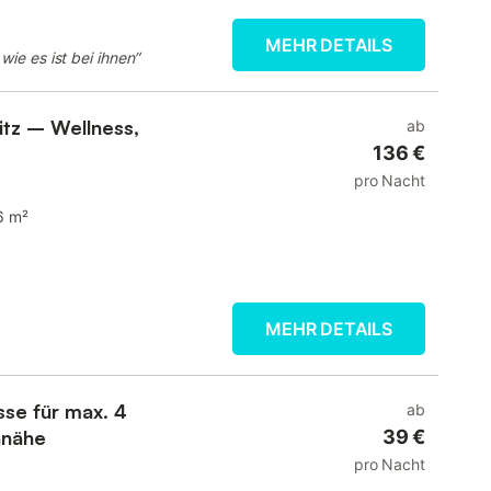
MEHR DETAILS
 wie es ist bei ihnen
”
itz – Wellness,
ab
136 €
pro Nacht
6 m²
MEHR DETAILS
sse für max. 4
ab
nnähe
39 €
pro Nacht