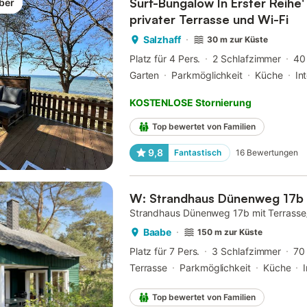
Surf-Bungalow In Erster Reihe'
ber
privater Terrasse und Wi-Fi
Salzhaff
30 m zur Küste
Platz für 4 Pers.
2 Schlafzimmer
40
Garten
Parkmöglichkeit
Küche
In
KOSTENLOSE Stornierung
Top bewertet von Familien
9,8
Fantastisch
16
Bewertungen
W: Strandhaus Dünenweg 17b 
Strandhaus Dünenweg 17b mit Terrass
Baabe
150 m zur Küste
Platz für 7 Pers.
3 Schlafzimmer
70
Terrasse
Parkmöglichkeit
Küche
Top bewertet von Familien