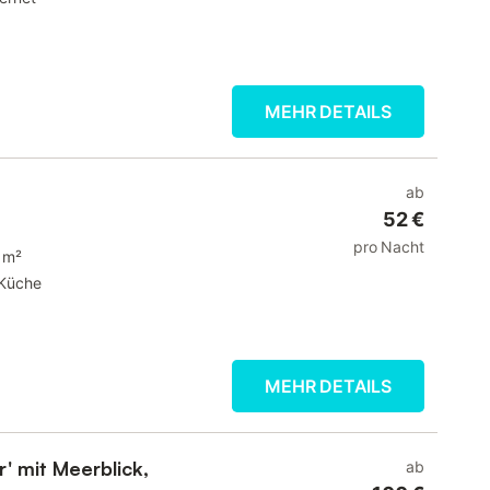
MEHR DETAILS
ab
52 €
pro Nacht
 m²
Küche
MEHR DETAILS
' mit Meerblick,
ab