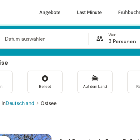
Angebote
Last Minute
Frühbuch
Wer
Datum auswählen
3 Personen
ise
rn
Beliebt
Auf dem Land
R
 in
Deutschland
Ostsee