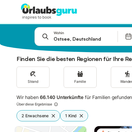
Springe zu
Wohin
Suchleiste
Filter
Angebote
Finden Sie die besten Regionen für Ihre Re
Strand
Familie
Wande
Wir haben
66.140 Unterkünfte
für Familien gefunden
Über diese Ergebnisse
2 Erwachsene
1 Kind