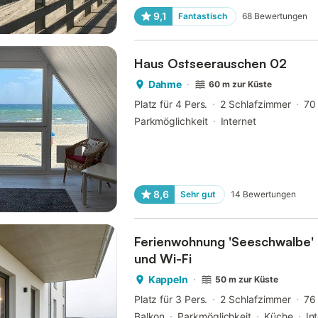
9,1
Fantastisch
68
Bewertungen
Haus Ostseerauschen 02
Dahme
60 m zur Küste
Platz für 4 Pers.
2 Schlafzimmer
70
Parkmöglichkeit
Internet
8,6
Sehr gut
14
Bewertungen
Ferienwohnung 'Seeschwalbe' 
und Wi-Fi
Kappeln
50 m zur Küste
Platz für 3 Pers.
2 Schlafzimmer
76
Balkon
Parkmöglichkeit
Küche
In