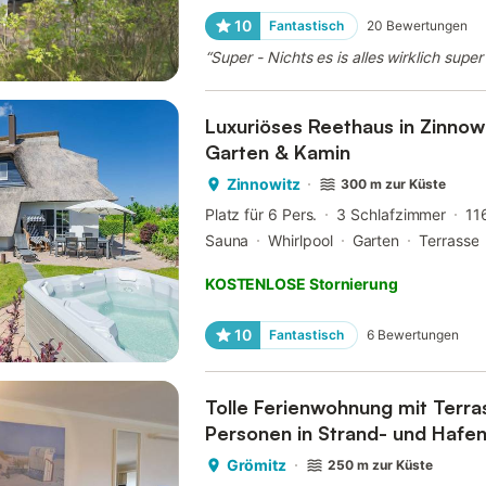
10
Fantastisch
20
Bewertungen
“
Super - Nichts es is alles wirklich super
Luxuriöses Reethaus in Zinnow
Garten & Kamin
Zinnowitz
300 m zur Küste
Platz für 6 Pers.
3 Schlafzimmer
11
Sauna
Whirlpool
Garten
Terrasse
KOSTENLOSE Stornierung
10
Fantastisch
6
Bewertungen
Tolle Ferienwohnung mit Terra
Personen in Strand- und Hafe
Grömitz
250 m zur Küste