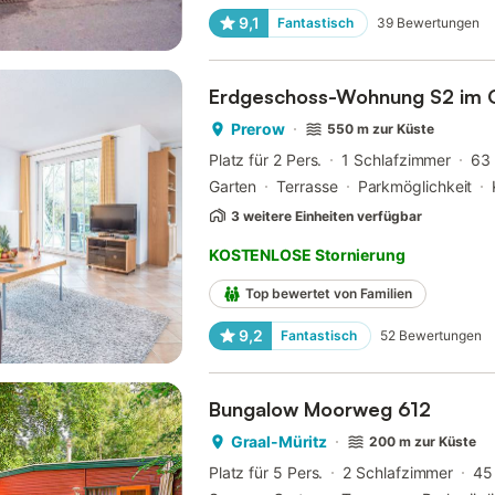
9,1
Fantastisch
39
Bewertungen
Erdgeschoss-Wohnung S2 im 
Prerow
550 m zur Küste
Platz für 2 Pers.
1 Schlafzimmer
63
Garten
Terrasse
Parkmöglichkeit
3 weitere Einheiten verfügbar
KOSTENLOSE Stornierung
Top bewertet von Familien
9,2
Fantastisch
52
Bewertungen
Bungalow Moorweg 612
Graal-Müritz
200 m zur Küste
Platz für 5 Pers.
2 Schlafzimmer
45