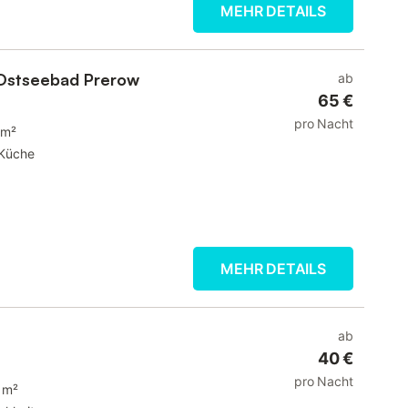
MEHR DETAILS
Ostseebad Prerow
ab
65 €
pro Nacht
 m²
Küche
MEHR DETAILS
ab
40 €
pro Nacht
 m²