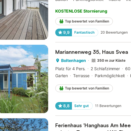
KOSTENLOSE Stornierung
Top bewertet von Familien
9,9
Fantastisch
20
Bewertungen
Mariannenweg 35, Haus Svea
Boltenhagen
350 m zur Küste
Platz für 4 Pers.
2 Schlafzimmer
60
Garten
Terrasse
Parkmöglichkeit
Top bewertet von Familien
8,8
Sehr gut
11
Bewertungen
Ferienhaus 'Hanghaus Am Meer