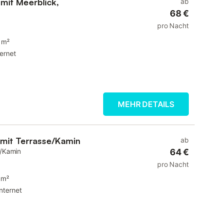
 mit Meerblick,
ab
68 €
pro Nacht
 m²
ternet
MEHR DETAILS
mit Terrasse/Kamin
ab
e/Kamin
64 €
pro Nacht
 m²
Internet