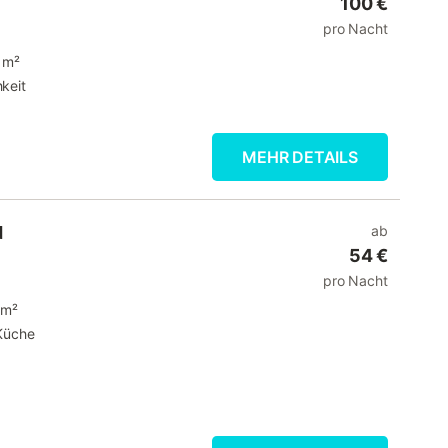
100 €
pro Nacht
 m²
keit
MEHR DETAILS
d
ab
54 €
pro Nacht
 m²
Küche