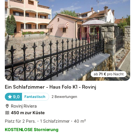
ab
71 €
pro Nacht
Ein Schlafzimmer - Haus Folo K1 - Rovinj
9,0
Fantastisch
2
Bewertungen
Rovinj Riviera
450 m zur Küste
Platz für 2 Pers.
1 Schlafzimmer
40 m²
KOSTENLOSE Stornierung