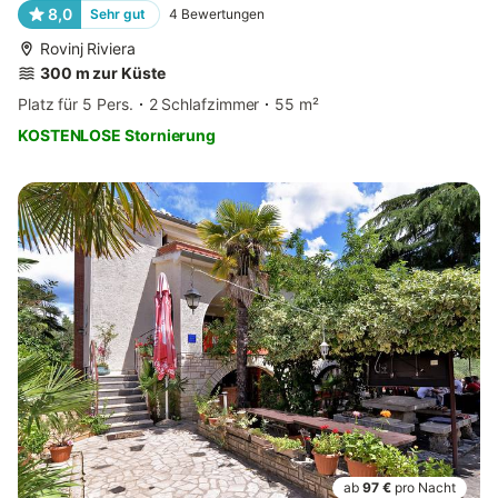
8,0
Sehr gut
4
Bewertungen
Rovinj Riviera
300 m zur Küste
Platz für 5 Pers.
2 Schlafzimmer
55 m²
KOSTENLOSE Stornierung
ab
97 €
pro Nacht