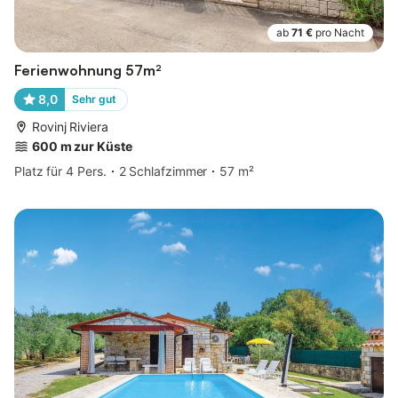
ab
71 €
pro Nacht
Ferienwohnung 57m²
8,0
Sehr gut
Rovinj Riviera
600 m zur Küste
Platz für 4 Pers.
2 Schlafzimmer
57 m²