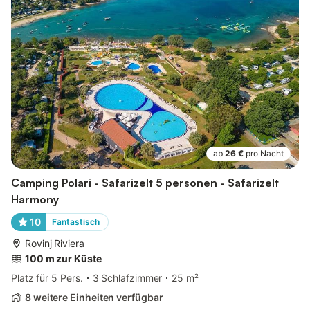
ab
26 €
pro Nacht
Camping Polari - Safarizelt 5 personen - Safarizelt
Harmony
10
Fantastisch
Rovinj Riviera
100 m zur Küste
Platz für 5 Pers.
3 Schlafzimmer
25 m²
8 weitere Einheiten verfügbar