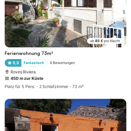
ab
85 €
pro Nacht
Ferienwohnung 73m²
9,9
Fantastisch
6
Bewertungen
Rovinj Riviera
450 m zur Küste
Platz für 5 Pers.
2 Schlafzimmer
73 m²