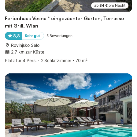
ab
84 €
pro Nacht
Ferienhaus Vesna * eingezäunter Garten, Terrasse
mit Grill, Wlan
8,8
Sehr gut
5
Bewertungen
Rovinjsko Selo
2,7 km zur Küste
Platz für 4 Pers.
2 Schlafzimmer
70 m²