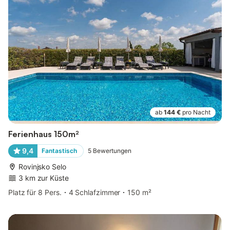
ab
144 €
pro Nacht
Ferienhaus 150m²
9,4
Fantastisch
5
Bewertungen
Rovinjsko Selo
3 km zur Küste
Platz für 8 Pers.
4 Schlafzimmer
150 m²