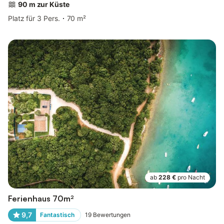
90 m zur Küste
Platz für 3 Pers.
70 m²
ab
228 €
pro Nacht
Ferienhaus 70m²
9,7
Fantastisch
19
Bewertungen