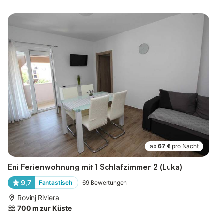
ab
67 €
pro Nacht
Eni Ferienwohnung mit 1 Schlafzimmer 2 (Luka)
9,7
Fantastisch
69
Bewertungen
Rovinj Riviera
700 m zur Küste