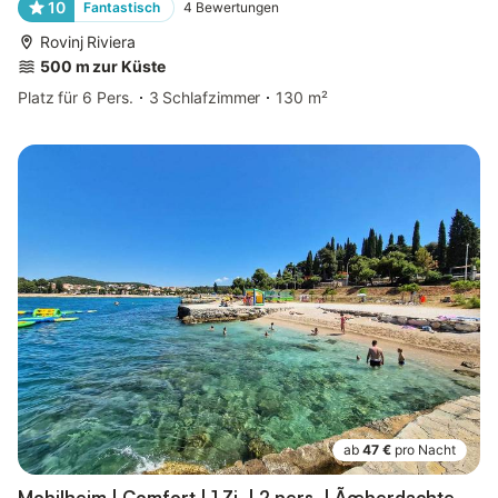
10
Fantastisch
4
Bewertungen
Rovinj Riviera
500 m zur Küste
Platz für 6 Pers.
3 Schlafzimmer
130 m²
ab
47 €
pro Nacht
Mobilheim | Comfort | 1 Zi. | 2 pers. | Ãœberdachte