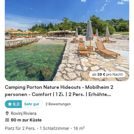
ab
39 €
pro Nacht
Camping Porton Nature Hideouts - Mobilheim 2
personen - Comfort | 1 Zi. | 2 Pers. | Erhöhte
Terrasse...
8,0
Sehr gut
2
Bewertungen
Rovinj Riviera
90 m zur Küste
Platz für 2 Pers.
1 Schlafzimmer
18 m²