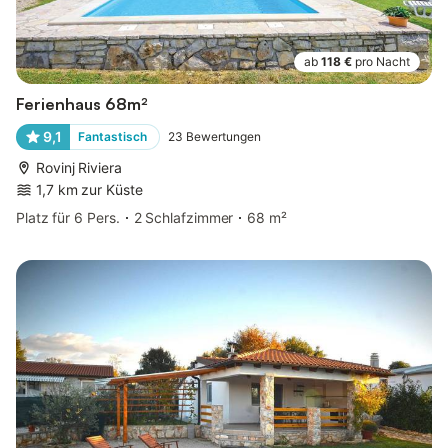
ab
118 €
pro Nacht
Ferienhaus 68m²
9,1
Fantastisch
23
Bewertungen
Rovinj Riviera
1,7 km zur Küste
Platz für 6 Pers.
2 Schlafzimmer
68 m²