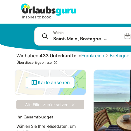
Springe zu
Wohin
Suchleiste
Filter
Wir haben
433 Unterkünfte
in
Frankreich
Bretagne
Angebote
Über diese Ergebnisse
Karte ansehen
Alle Filter zurücksetzen
Ihr Gesamtbudget
Wählen Sie Ihre Reisedaten, um