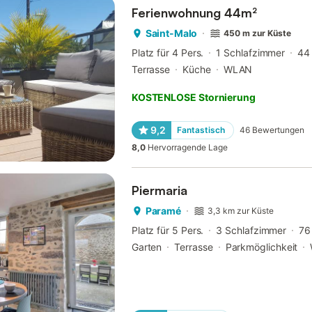
Ferienwohnung 44m²
Saint-Malo
450 m zur Küste
Platz für 4 Pers.
1 Schlafzimmer
44
Terrasse
Küche
WLAN
KOSTENLOSE Stornierung
9,2
Fantastisch
46
Bewertungen
8,0
Hervorragende Lage
Piermaria
Paramé
3,3 km zur Küste
Platz für 5 Pers.
3 Schlafzimmer
76
Garten
Terrasse
Parkmöglichkeit