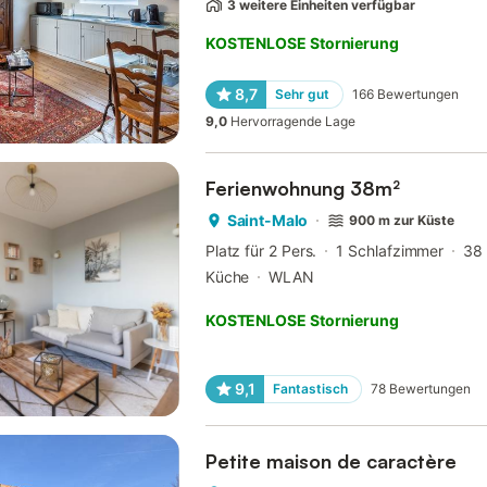
3 weitere Einheiten verfügbar
KOSTENLOSE Stornierung
8,7
Sehr gut
166
Bewertungen
9,0
Hervorragende Lage
Ferienwohnung 38m²
Saint-Malo
900 m zur Küste
Platz für 2 Pers.
1 Schlafzimmer
38
Küche
WLAN
KOSTENLOSE Stornierung
9,1
Fantastisch
78
Bewertungen
Petite maison de caractère