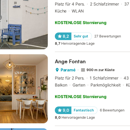
Platz für 4 Pers.
2 Schlafzimmer
37
Küche
WLAN
KOSTENLOSE Stornierung
8,2
Sehr gut
27
Bewertungen
8,7
Hervorragende Lage
Ange Fontan
Paramé
900 m zur Küste
Platz für 2 Pers.
1 Schlafzimmer
43
Balkon
Garten
Parkmöglichkeit
K
KOSTENLOSE Stornierung
9,0
Fantastisch
6
Bewertungen
8,0
Hervorragende Lage