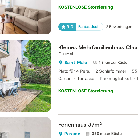
KOSTENLOSE Stornierung
9,0
Fantastisch
2
Bewertungen
Kleines Mehrfamilienhaus Clau
Claudel
Saint-Malo
1,3 km zur Küste
Platz für 4 Pers.
2 Schlafzimmer
55
Garten
Terrasse
Parkmöglichkeit
KOSTENLOSE Stornierung
Ferienhaus 37m²
Paramé
350 m zur Küste