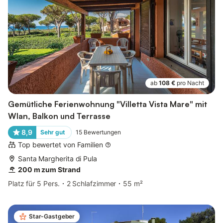
ab
108 €
pro Nacht
Gemütliche Ferienwohnung "Villetta Vista Mare" mit
Wlan, Balkon und Terrasse
8,9
Sehr gut
15
Bewertungen
Top bewertet von Familien
Santa Margherita di Pula
200 m zum Strand
Platz für 5 Pers.
2 Schlafzimmer
55 m²
Star-Gastgeber