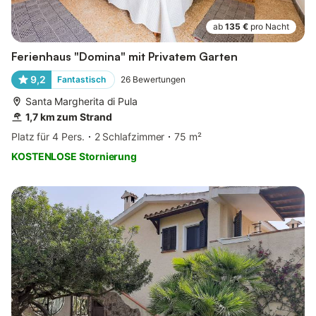
ab
135 €
pro Nacht
Ferienhaus "Domina" mit Privatem Garten
9,2
Fantastisch
26
Bewertungen
Santa Margherita di Pula
1,7 km zum Strand
Platz für 4 Pers.
2 Schlafzimmer
75 m²
KOSTENLOSE Stornierung