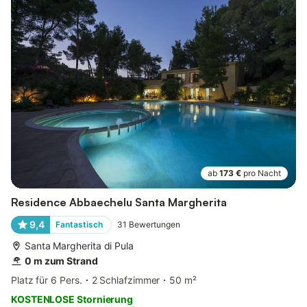
ab
173 €
pro Nacht
Residence Abbaechelu Santa Margherita
9,4
Fantastisch
31
Bewertungen
Santa Margherita di Pula
0 m zum Strand
Platz für 6 Pers.
2 Schlafzimmer
50 m²
KOSTENLOSE Stornierung