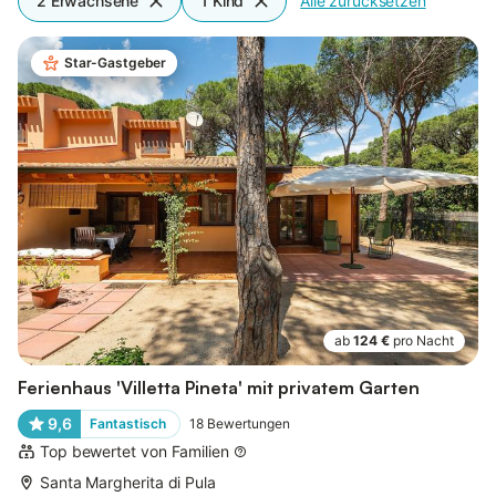
2 Erwachsene
1 Kind
Alle zurücksetzen
Star-Gastgeber
ab
124 €
pro Nacht
Ferienhaus 'Villetta Pineta' mit privatem Garten
9,6
Fantastisch
18
Bewertungen
Top bewertet von Familien
Santa Margherita di Pula