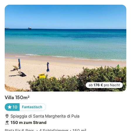
ab
176 €
pro Nacht
Villa 150m²
10
Fantastisch
Spiaggia di Santa Margherita di Pula
150 m zum Strand
Platz für 6 Pers.
4 Schlafzimmer
150 m²