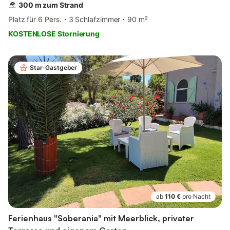
300 m zum Strand
Platz für 6 Pers.
3 Schlafzimmer
90 m²
KOSTENLOSE Stornierung
Star-Gastgeber
ab
110 €
pro Nacht
Ferienhaus "Soberania" mit Meerblick, privater