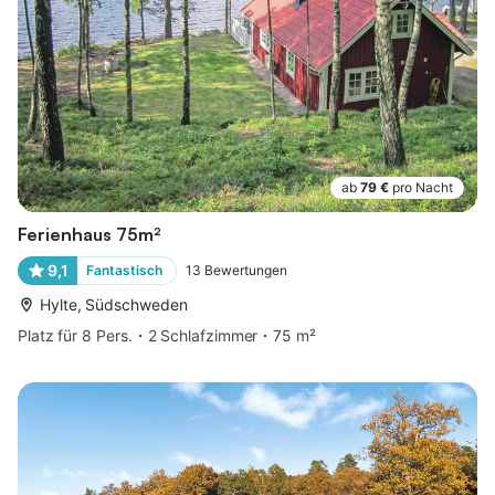
ab
79 €
pro Nacht
Ferienhaus 75m²
9,1
Fantastisch
13
Bewertungen
Hylte, Südschweden
Platz für 8 Pers.
2 Schlafzimmer
75 m²