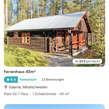
ab
33 €
pro Nacht
Ferienhaus 45m²
9,4
Fantastisch
22
Bewertungen
Dalarna, Mittelschweden
Platz für 7 Pers.
1 Schlafzimmer
45 m²