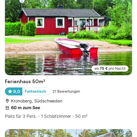
ab
75 €
pro Nacht
Ferienhaus 50m²
9,0
Fantastisch
21
Bewertungen
Kronoberg, Südschweden
60 m zum See
Platz für 3 Pers.
1 Schlafzimmer
50 m²