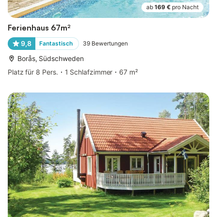
ab
169 €
pro Nacht
Ferienhaus 67m²
9,8
Fantastisch
39
Bewertungen
Borås, Südschweden
Platz für 8 Pers.
1 Schlafzimmer
67 m²