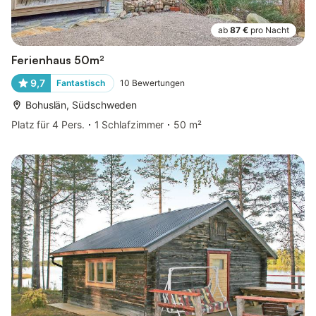
ab
87 €
pro Nacht
Ferienhaus 50m²
9,7
Fantastisch
10
Bewertungen
Bohuslän, Südschweden
Platz für 4 Pers.
1 Schlafzimmer
50 m²