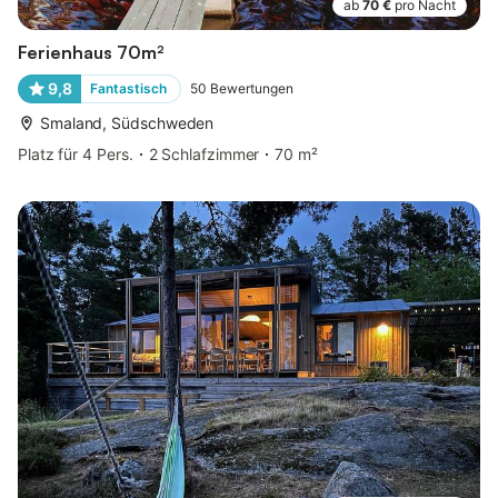
ab
70 €
pro Nacht
Ferienhaus 70m²
9,8
Fantastisch
50
Bewertungen
Smaland, Südschweden
Platz für 4 Pers.
2 Schlafzimmer
70 m²