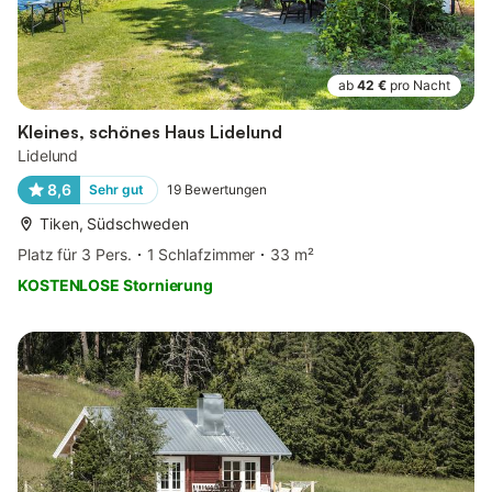
ab
42 €
pro Nacht
Kleines, schönes Haus Lidelund
Lidelund
8,6
Sehr gut
19
Bewertungen
Tiken, Südschweden
Platz für 3 Pers.
1 Schlafzimmer
33 m²
KOSTENLOSE Stornierung