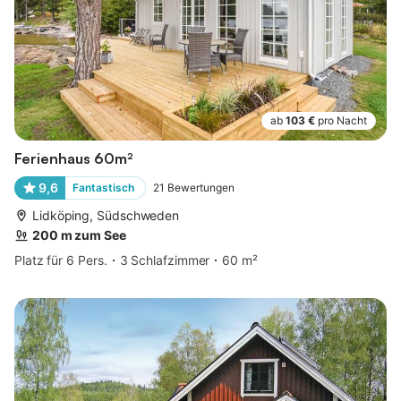
ab
103 €
pro Nacht
Ferienhaus 60m²
9,6
Fantastisch
21
Bewertungen
Lidköping, Südschweden
200 m zum See
Platz für 6 Pers.
3 Schlafzimmer
60 m²