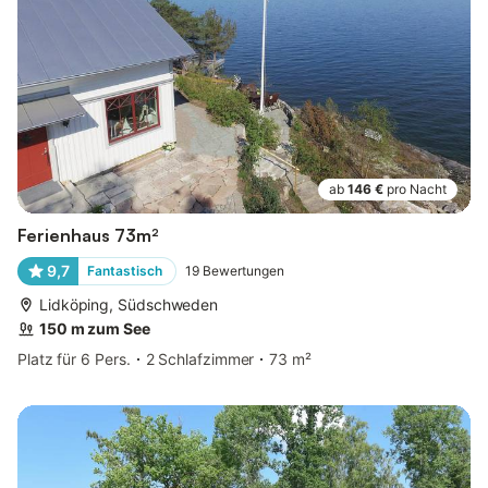
ab
146 €
pro Nacht
Ferienhaus 73m²
9,7
Fantastisch
19
Bewertungen
Lidköping, Südschweden
150 m zum See
Platz für 6 Pers.
2 Schlafzimmer
73 m²