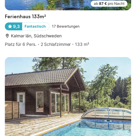
ab
87 €
pro Nacht
Ferienhaus 133m²
9,3
Fantastisch
17
Bewertungen
Kalmar län, Südschweden
Platz für 6 Pers.
2 Schlafzimmer
133 m²