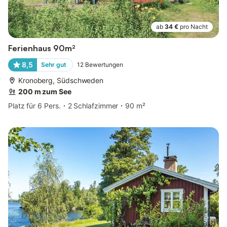
ab
34 €
pro Nacht
Ferienhaus 90m²
8,5
Sehr gut
12
Bewertungen
Kronoberg, Südschweden
200 m zum See
Platz für 6 Pers.
2 Schlafzimmer
90 m²