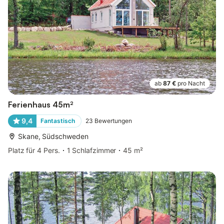
ab
87 €
pro Nacht
Ferienhaus 45m²
9,4
Fantastisch
23
Bewertungen
Skane, Südschweden
Platz für 4 Pers.
1 Schlafzimmer
45 m²