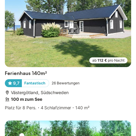
ab
112 €
pro Nacht
Ferienhaus 140m²
9,7
Fantastisch
26
Bewertungen
Västergötland, Südschweden
100 m zum See
Platz für 8 Pers.
4 Schlafzimmer
140 m²