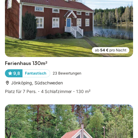
ab
54 €
pro Nacht
Ferienhaus 130m²
9,8
Fantastisch
23
Bewertungen
Jönköping, Südschweden
Platz für 7 Pers.
4 Schlafzimmer
130 m²