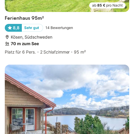
ab
85 €
pro Nacht
Ferienhaus 95m²
8,8
Sehr gut
14
Bewertungen
Kösen, Südschweden
70 m zum See
Platz für 6 Pers.
2 Schlafzimmer
95 m²