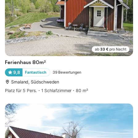
ab
33 €
pro Nacht
Ferienhaus 80m²
9,8
Fantastisch
39
Bewertungen
Smaland, Südschweden
Platz für 5 Pers.
1 Schlafzimmer
80 m²