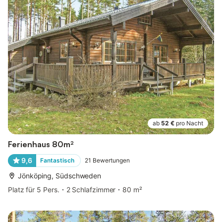
ab
52 €
pro Nacht
Ferienhaus 80m²
9,6
Fantastisch
21
Bewertungen
Jönköping, Südschweden
Platz für 5 Pers.
2 Schlafzimmer
80 m²