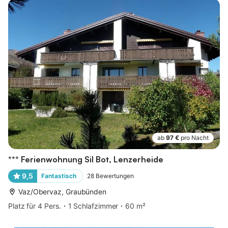
ab
97 €
pro Nacht
*** Ferienwohnung Sil Bot, Lenzerheide
9,5
Fantastisch
28
Bewertungen
Vaz/Obervaz, Graubünden
Platz für 4 Pers.
1 Schlafzimmer
60 m²