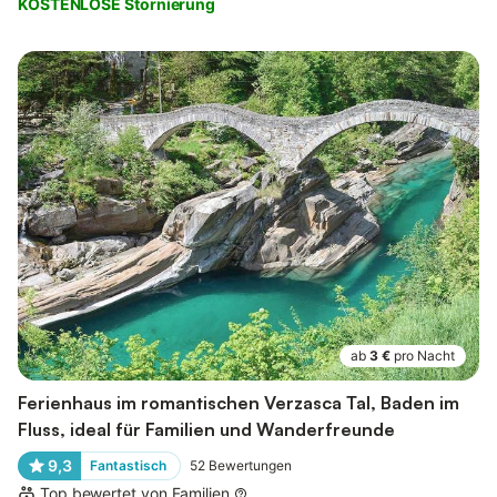
KOSTENLOSE Stornierung
ab
3 €
pro Nacht
Ferienhaus im romantischen Verzasca Tal, Baden im
Fluss, ideal für Familien und Wanderfreunde
9,3
Fantastisch
52
Bewertungen
Top bewertet von Familien