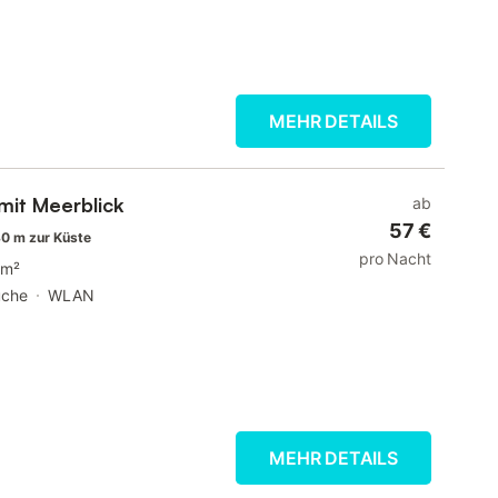
MEHR DETAILS
mit Meerblick
ab
57 €
0 m zur Küste
pro Nacht
 m²
üche
WLAN
MEHR DETAILS