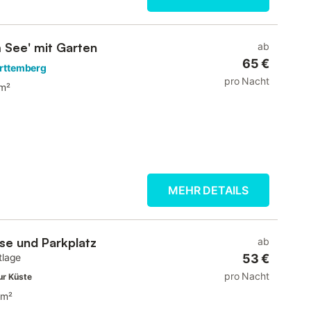
 See' mit Garten
ab
65 €
rttemberg
pro Nacht
 m²
MEHR DETAILS
sse und Parkplatz
ab
tlage
53 €
pro Nacht
ur Küste
 m²