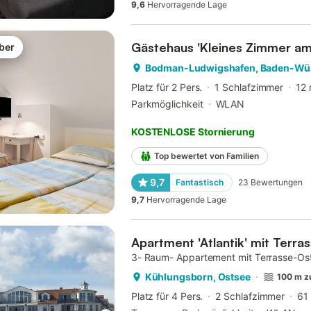
9,6
Hervorragende Lage
Gästehaus 'Kleines Zimmer am
ber
Bodman-Ludwigshafen, Baden-Wü
Platz für 2 Pers.
1 Schlafzimmer
12
Parkmöglichkeit
WLAN
KOSTENLOSE Stornierung
Top bewertet von Familien
9,7
Fantastisch
23
Bewertungen
9,7
Hervorragende Lage
Apartment 'Atlantik' mit Terra
3- Raum- Appartement mit Terrasse-Os
Kühlungsborn, Ostsee
100 m z
Platz für 4 Pers.
2 Schlafzimmer
61