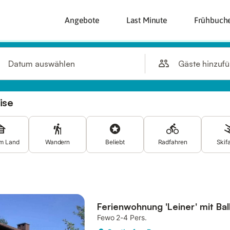
Angebote
Last Minute
Frühbuch
Gäste hinzuf
Datum auswählen
ise
m Land
Wandern
Beliebt
Radfahren
Skif
Ferienwohnung 'Leiner' mit Ba
Fewo 2-4 Pers.