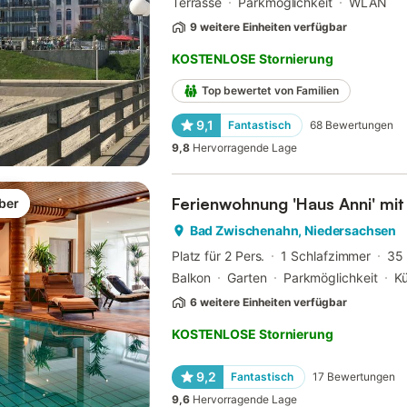
Terrasse
Parkmöglichkeit
WLAN
9 weitere Einheiten verfügbar
KOSTENLOSE Stornierung
Top bewertet von Familien
9,1
Fantastisch
68
Bewertungen
9,8
Hervorragende Lage
Ferienwohnung 'Haus Anni' mit
ber
Bad Zwischenahn, Niedersachsen
Platz für 2 Pers.
1 Schlafzimmer
35
Balkon
Garten
Parkmöglichkeit
K
6 weitere Einheiten verfügbar
KOSTENLOSE Stornierung
9,2
Fantastisch
17
Bewertungen
9,6
Hervorragende Lage