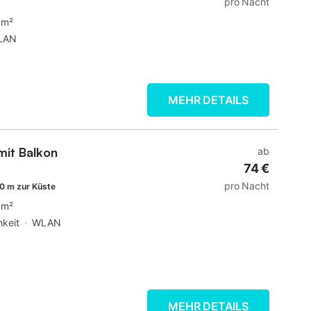
pro Nacht
 m²
LAN
MEHR DETAILS
mit Balkon
ab
74 €
pro Nacht
0 m zur Küste
 m²
hkeit
WLAN
MEHR DETAILS