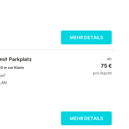
MEHR DETAILS
mit Parkplatz
ab
75 €
0 m zur Küste
pro Nacht
 m²
LAN
MEHR DETAILS