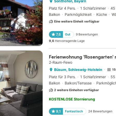
Sonthofen, Bayern
Platz für 4 Pers.
1 Schlafzimmer
45
Balkon
Parkmöglichkeit
Küche
W
Eine weitere Einheit verfügbar
7,6
Gut
9
Bewertungen
9,6
Hervorragende Lage
Ferienwohnung 'Rosengarten' 
2-Raum-Fewo
Büsum, Schleswig-Holstein
15
Platz für 3 Pers.
1 Schlafzimmer
55
Balkon
Balkon/Terrasse
Parkmöglic
2 weitere Einheiten verfügbar
KOSTENLOSE Stornierung
9,1
Fantastisch
24
Bewertungen