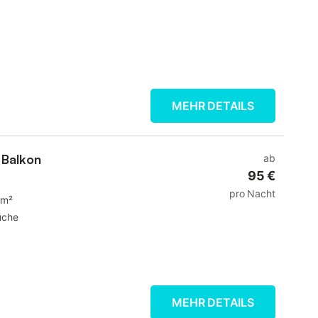
MEHR DETAILS
 Balkon
ab
95 €
pro Nacht
 m²
üche
MEHR DETAILS