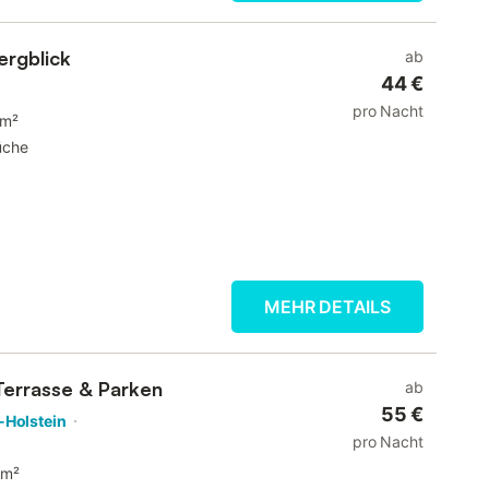
ergblick
ab
44 €
pro Nacht
 m²
üche
MEHR DETAILS
 Terrasse & Parken
ab
55 €
-Holstein
pro Nacht
 m²