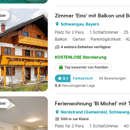
Zimmer 'Eins' mit Balkon und B
ber
Schwangau, Bayern
Platz für 2 Pers.
1 Schlafzimmer
25
Balkon
Garten
Parkmöglichkeit
K
4 weitere Einheiten verfügbar
KOSTENLOSE Stornierung
Top bewertet von Familien
9,1
Fantastisch
94
Bewertungen
9,8
Hervorragende Lage
Ferienwohnung 'Bi Michel' mit
ber
Nordstrand (Gemeinde), Schleswig
500 m zur Küste
Platz für 2 Pers.
1 Schlafzimmer
40