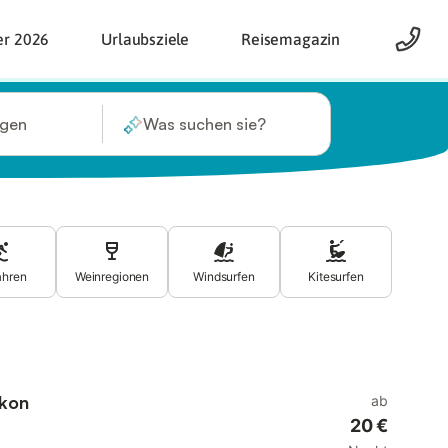
er 2026
Urlaubsziele
Reisemagazin
ügen
Was suchen sie?
ahren
Weinregionen
Windsurfen
Kitesurfen
lkon
ab
20 €