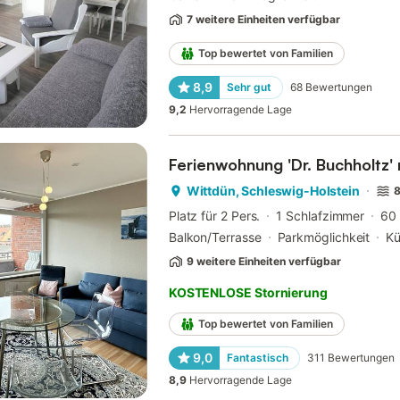
7 weitere Einheiten verfügbar
Top bewertet von Familien
8,9
Sehr gut
68
Bewertungen
9,2
Hervorragende Lage
Ferienwohnung 'Dr. Buchholtz' 
Wittdün, Schleswig-Holstein
8
Platz für 2 Pers.
1 Schlafzimmer
60
Balkon/Terrasse
Parkmöglichkeit
K
9 weitere Einheiten verfügbar
KOSTENLOSE Stornierung
Top bewertet von Familien
9,0
Fantastisch
311
Bewertungen
8,9
Hervorragende Lage