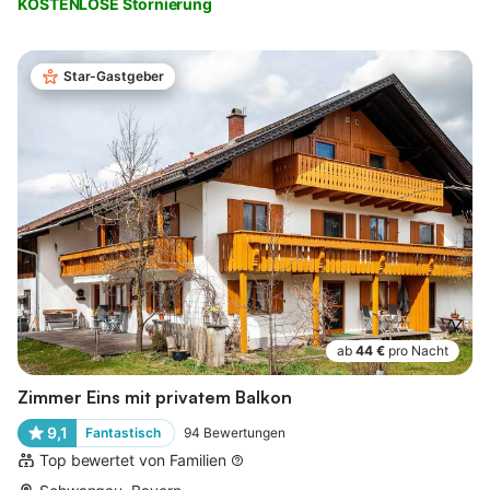
KOSTENLOSE Stornierung
Star-Gastgeber
ab
44 €
pro Nacht
Zimmer Eins mit privatem Balkon
9,1
Fantastisch
94
Bewertungen
Top bewertet von Familien