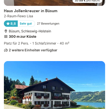
ab
59 €
pro Nacht
Haus Jollenkreuzer in Büsum
2-Raum-Fewo Lisa
8,8
Sehr gut
27
Bewertungen
Büsum, Schleswig-Holstein
300 m zur Küste
Platz für 2 Pers.
1 Schlafzimmer
40 m²
2 weitere Einheiten verfügbar